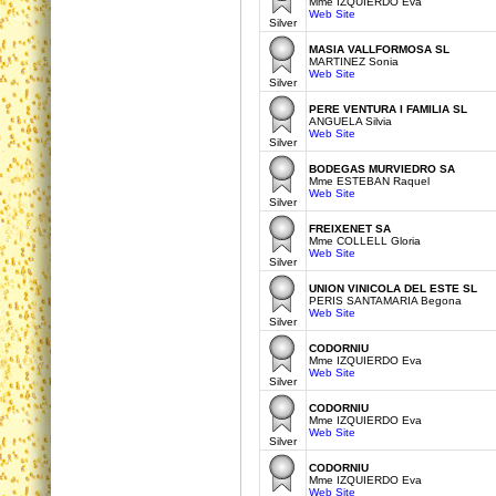
Mme IZQUIERDO Eva
Web Site
Silver
MASIA VALLFORMOSA SL
MARTINEZ Sonia
Web Site
Silver
PERE VENTURA I FAMILIA SL
ANGUELA Silvia
Web Site
Silver
BODEGAS MURVIEDRO SA
Mme ESTEBAN Raquel
Web Site
Silver
FREIXENET SA
Mme COLLELL Gloria
Web Site
Silver
UNION VINICOLA DEL ESTE SL
PERIS SANTAMARIA Begona
Web Site
Silver
CODORNIU
Mme IZQUIERDO Eva
Web Site
Silver
CODORNIU
Mme IZQUIERDO Eva
Web Site
Silver
CODORNIU
Mme IZQUIERDO Eva
Web Site