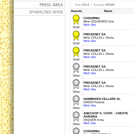
Year
2014
| Country
SPAIN
Awards
Name
CODORNIU
Mme IZQUIERDO Eva
Web Site
Gold
FREIXENET SA
Mme COLLELL Gloria
Web Site
Gold
FREIXENET SA
Mme COLLELL Gloria
Web Site
Gold
FREIXENET SA
Mme COLLELL Gloria
Web Site
Silver
FREIXENET SA
Mme COLLELL Gloria
Web Site
Silver
HAMMEKEN CELLARS SL
GIRON Patricia
Web Site
Silver
ANECOOP S. COOP. - CHESTE
AGRARIA
VAQUER Inma
Web Site
Silver
CODORNIU