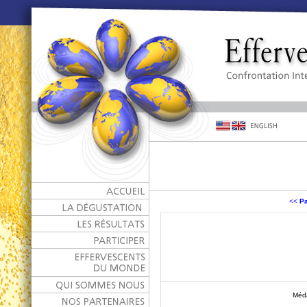
<<
Pa
Méda