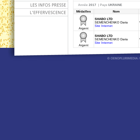
Année
2017
| Pays
UKRAINE
Médailles
Nom
SHABO LTD
SEMENCHENKO Daria
Site Internet
Argent
SHABO LTD
SEMENCHENKO Daria
Site Internet
Argent