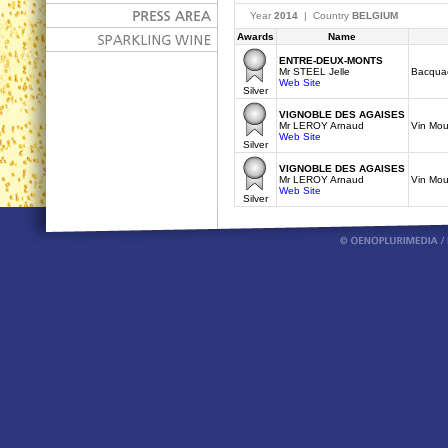
Year
2014
| Country
BELGIUM
Awards
Name
ENTRE-DEUX-MONTS
Mr STEEL Jelle
Bacquae
Web Site
Silver
VIGNOBLE DES AGAISES
Mr LEROY Arnaud
Vin Mou
Web Site
Silver
VIGNOBLE DES AGAISES
Mr LEROY Arnaud
Vin Mou
Web Site
Silver