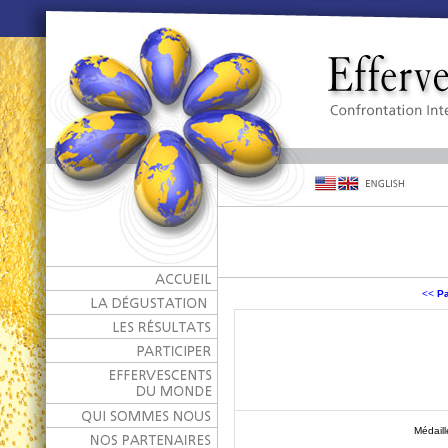
<<
Pa
Médail