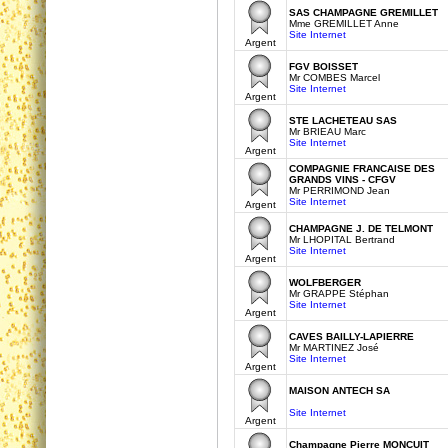
SAS CHAMPAGNE GREMILLET
Mme GREMILLET Anne
Site Internet
Argent
FGV BOISSET
Mr COMBES Marcel
Site Internet
Argent
STE LACHETEAU SAS
Mr BRIEAU Marc
Site Internet
Argent
COMPAGNIE FRANCAISE DES
GRANDS VINS - CFGV
Mr PERRIMOND Jean
Site Internet
Argent
CHAMPAGNE J. DE TELMONT
Mr LHOPITAL Bertrand
Site Internet
Argent
WOLFBERGER
Mr GRAPPE Stéphan
Site Internet
Argent
CAVES BAILLY-LAPIERRE
Mr MARTINEZ José
Site Internet
Argent
MAISON ANTECH SA
Site Internet
Argent
Champagne Pierre MONCUIT