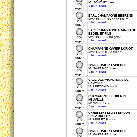
Mr MONCUIT Yves
Site Internet
Argent
EARL CHAMPAGNE BEERENS
Mme BEERENS Anne Laure
Site Internet
Argent
SARL CHAMPAGNE FRANCOISE
BEDEL ET FILS
Mme BEDEL Françoise
Site Internet
Argent
CHAMPAGNE XAVIER LORIOT
Mme LORIOT Charlène
Site Internet
Argent
CAVES BAILLY-LAPIERRE
Mr MARTINEZ José
Site Internet
Argent
CAVE DES VIGNERONS DE
SAUMUR
Mr BRETON Dominique
Site Internet
Argent
CHAMPAGNE LE BRUN DE
NEUVILLE
Mr MARIE Guy
Site Internet
Argent
Champagne Louise BRISON -
SCEV BRULEZ
Mr BRULEZ Francis
Site Internet
Argent
CAVES BAILLY-LAPIERRE
Mr MARTINEZ José