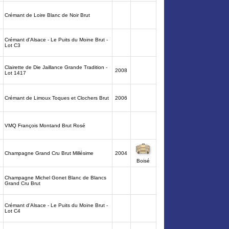
Crémant de Loire Blanc de Noir Brut
Crémant d'Alsace - Le Puits du Moine Brut -
Lot C3
Clairette de Die Jaillance Grande Tradition -
2008
Lot 1417
Crémant de Limoux Toques et Clochers Brut
2006
VMQ François Montand Brut Rosé
Champagne Grand Cru Brut Millésime
2004
Boisé
Champagne Michel Gonet Blanc de Blancs
Grand Cru Brut
Crémant d'Alsace - Le Puits du Moine Brut -
Lot C4