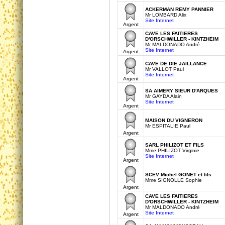
ACKERMAN REMY PANNIER
Mr LOMBARD Alix
Site Internet
Argent
CAVE LES FAITIERES
D'ORSCHWILLER - KINTZHEIM
Mr MALDONADO André
Site Internet
Argent
CAVE DE DIE JAILLANCE
Mr VALLOT Paul
Site Internet
Argent
SA AIMERY SIEUR D'ARQUES
Mr GAYDA Alain
Site Internet
Argent
MAISON DU VIGNERON
Mr ESPITALIE Paul
Argent
SARL PHILIZOT ET FILS
Mme PHILIZOT Virginie
Site Internet
Argent
SCEV Michel GONET et fils
Mme SIGNOLLE Sophie
Argent
CAVE LES FAITIERES
D'ORSCHWILLER - KINTZHEIM
Mr MALDONADO André
Site Internet
Argent