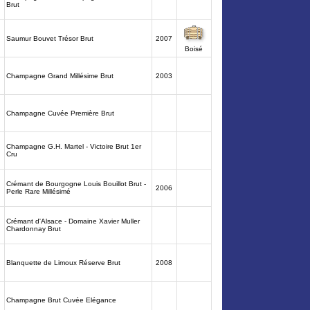
Brut
Saumur Bouvet Trésor Brut
2007
Boisé
Champagne Grand Millésime Brut
2003
Champagne Cuvée Première Brut
Champagne G.H. Martel - Victoire Brut 1er
Cru
Crémant de Bourgogne Louis Bouillot Brut -
2006
Perle Rare Millésimé
Crémant d'Alsace - Domaine Xavier Muller
Chardonnay Brut
Blanquette de Limoux Réserve Brut
2008
Champagne Brut Cuvée Elégance