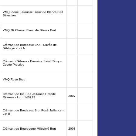
VMQ Pierre Larousse Blanc de Blancs Brut
Sélection
E
VMQ JP Chenet Blanc de Blancs Brut
Crémant de Bordeaux Brut - Cuvée de
l'Abbaye - Lot A
Crémant d'Alsace - Domaine Saint Rémy -
Cuvée Prestige
VMQ Rosé Brut
Crémant de Die Brut Jaillance Grande
2007
Réserve - Lot : 140713
Crémant de Bordeaux Brut Rosé Jaillance -
Lot B
Crémant de Bourgogne Millésimé Brut
2008