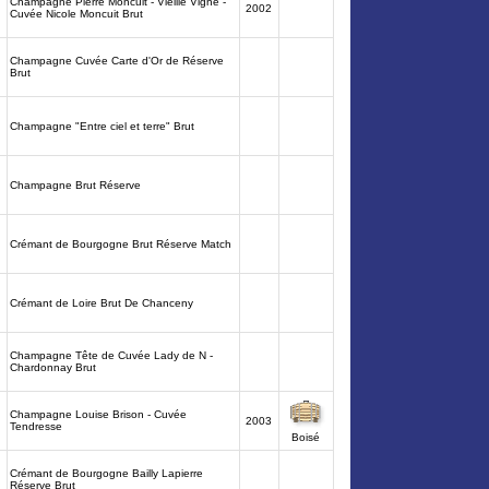
Champagne Pierre Moncuit - Vieille Vigne -
2002
Cuvée Nicole Moncuit Brut
Champagne Cuvée Carte d'Or de Réserve
Brut
Champagne "Entre ciel et terre" Brut
Champagne Brut Réserve
Crémant de Bourgogne Brut Réserve Match
Crémant de Loire Brut De Chanceny
Champagne Tête de Cuvée Lady de N -
Chardonnay Brut
Champagne Louise Brison - Cuvée
2003
Tendresse
Boisé
Crémant de Bourgogne Bailly Lapierre
Réserve Brut