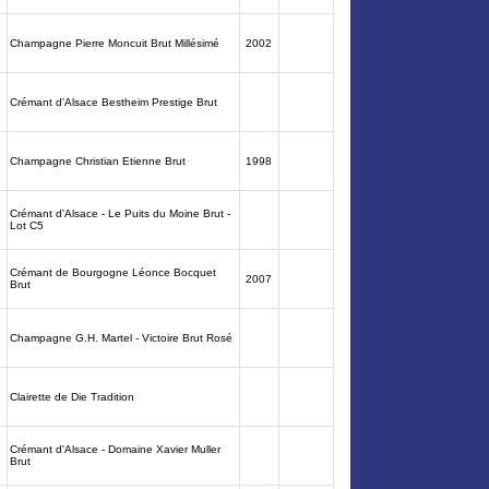
Champagne Pierre Moncuit Brut Millésimé
2002
Crémant d'Alsace Bestheim Prestige Brut
Champagne Christian Etienne Brut
1998
Crémant d'Alsace - Le Puits du Moine Brut -
Lot C5
Crémant de Bourgogne Léonce Bocquet
2007
Brut
Champagne G.H. Martel - Victoire Brut Rosé
Clairette de Die Tradition
Crémant d'Alsace - Domaine Xavier Muller
Brut