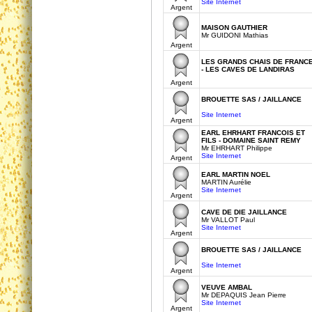
Site Internet
Argent
MAISON GAUTHIER
Mr GUIDONI Mathias
Argent
LES GRANDS CHAIS DE FRANC
- LES CAVES DE LANDIRAS
Argent
BROUETTE SAS / JAILLANCE
Site Internet
Argent
EARL EHRHART FRANCOIS ET
FILS - DOMAINE SAINT REMY
Mr EHRHART Philippe
Site Internet
Argent
EARL MARTIN NOEL
MARTIN Aurélie
Site Internet
Argent
CAVE DE DIE JAILLANCE
Mr VALLOT Paul
Site Internet
Argent
BROUETTE SAS / JAILLANCE
Site Internet
Argent
VEUVE AMBAL
Mr DEPAQUIS Jean Pierre
Site Internet
Argent