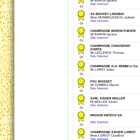
Mr BARON Ignace
Site Internet
Or
SA BOUVET LADUBAY
Mme MONMOUSSEAU Juliette
Site Internet
Or
CHAMPAGNE BARON FUENTE
Mr BARON Ignace
Site Internet
Or
CHAMPAGNE CHASSENAY
D'ARCE
Mr LECLERCE Thomas
Site Internet
Or
CHAMPAGNE G.H. MUMM et Cie
Mr LARDY Julien
Or
FGV BOISSET
Mr COMBES Marcel
Site Internet
Or
SARL XAVIER MULLER
Mr MULLER Xavier
Site Internet
Or
MAISON ANTECH SA
Site Internet
Or
CHAMPAGNE XAVIER LORIOT
Mme LORIOT Charlène
Site Internet