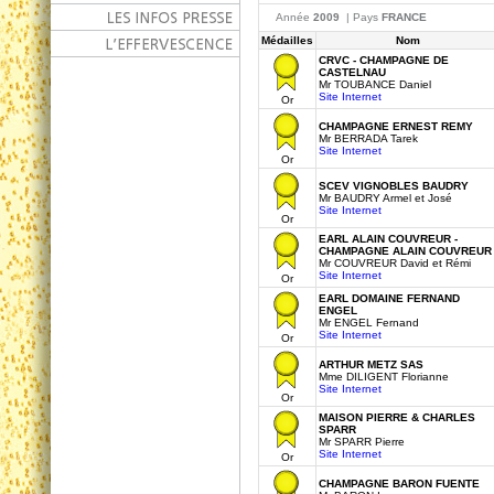
Année
2009
| Pays
FRANCE
Médailles
Nom
CRVC - CHAMPAGNE DE
CASTELNAU
Mr TOUBANCE Daniel
Site Internet
Or
CHAMPAGNE ERNEST REMY
Mr BERRADA Tarek
Site Internet
Or
SCEV VIGNOBLES BAUDRY
Mr BAUDRY Armel et José
Site Internet
Or
EARL ALAIN COUVREUR -
CHAMPAGNE ALAIN COUVREUR
Mr COUVREUR David et Rémi
Site Internet
Or
EARL DOMAINE FERNAND
ENGEL
Mr ENGEL Fernand
Site Internet
Or
ARTHUR METZ SAS
Mme DILIGENT Florianne
Site Internet
Or
MAISON PIERRE & CHARLES
SPARR
Mr SPARR Pierre
Site Internet
Or
CHAMPAGNE BARON FUENTE