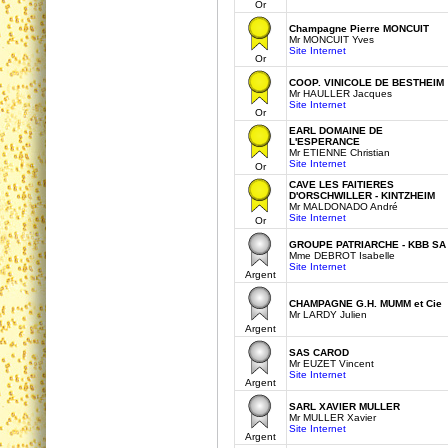
Or
Champagne Pierre MONCUIT
Mr MONCUIT Yves
Site Internet
Or
COOP. VINICOLE DE BESTHEIM
Mr HAULLER Jacques
Site Internet
Or
EARL DOMAINE DE
L'ESPERANCE
Mr ETIENNE Christian
Site Internet
Or
CAVE LES FAITIERES
D'ORSCHWILLER - KINTZHEIM
Mr MALDONADO André
Site Internet
Or
GROUPE PATRIARCHE - KBB SA
Mme DEBROT Isabelle
Site Internet
Argent
CHAMPAGNE G.H. MUMM et Cie
Mr LARDY Julien
Argent
SAS CAROD
Mr EUZET Vincent
Site Internet
Argent
SARL XAVIER MULLER
Mr MULLER Xavier
Site Internet
Argent