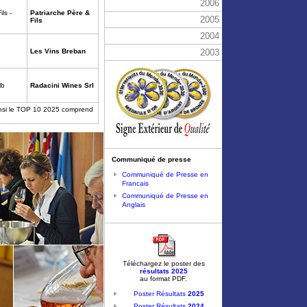
2006
ls -
Patriarche Père &
2005
Fils
2004
Les Vins Breban
2003
lb
Radacini Wines Srl
insi le TOP 10 2025 comprend
Communiqué de presse
Communiqué de Presse en
Francais
Communiqué de Presse en
Anglais
Téléchargez le poster des
résultats 2025
au format PDF.
Poster Résultats
2025
Poster Résultats
2024