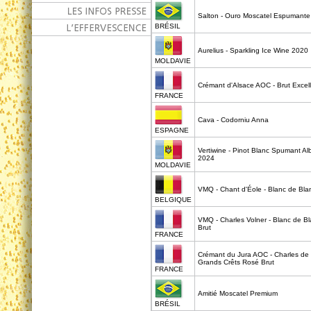
Salton - Ouro Moscatel Espumante
BRÉSIL
Aurelius - Sparkling Ice Wine 2020
MOLDAVIE
Crémant d'Alsace AOC - Brut Excel
FRANCE
Cava - Codorniu Anna
ESPAGNE
Vertiwine - Pinot Blanc Spumant Al
2024
MOLDAVIE
VMQ - Chant d'Éole - Blanc de Bla
BELGIQUE
VMQ - Charles Volner - Blanc de B
Brut
FRANCE
Crémant du Jura AOC - Charles de 
Grands Crêts Rosé Brut
FRANCE
Amitié Moscatel Premium
BRÉSIL