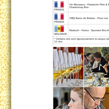
Vin Mousseux - Patriarche Père & Fi
Chardonnay Brut
FRANCE
VMQ Baron de Breban - Pinot noir
FRANCE
Radacini - Viorica - Spumant Brut A
MOLDAVIE
* Certains vins sont rigoureusement ex-aequo a
12 vins.