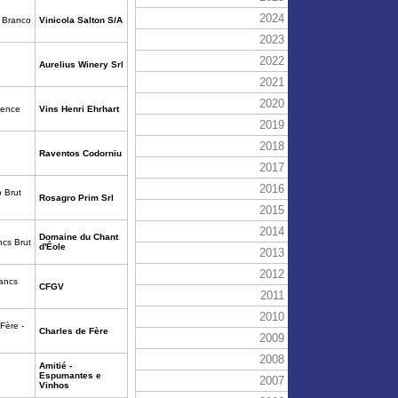
2024
 Branco
Vinicola Salton S/A
2023
2022
Aurelius Winery Srl
2021
2020
lence
Vins Henri Ehrhart
2019
2018
Raventos Codorniu
2017
2016
b Brut
Rosagro Prim Srl
2015
2014
Domaine du Chant
ncs Brut
d'Éole
2013
2012
lancs
CFGV
2011
2010
Fère -
Charles de Fère
2009
2008
Amitié -
Espumantes e
2007
Vinhos